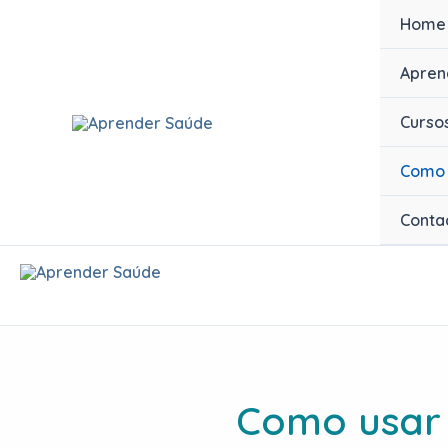
Skip
Home
to
content
Apren
Curso
Como 
Conta
Como usar